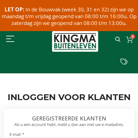
LET OP:
In de Bouwvak (week 30, 31 en 32) zijn we op
maandag t/m vrijdag geopend van 08:00 t/m 16:00u. Op
zaterdag zijn we geopend van 08:00 t/m 13:00u.
0
INLOGGEN VOOR KLANTEN
GEREGISTREERDE KLANTEN
Als u een account hebt, meld u dan aan met uw e-mailadres.
E-mail