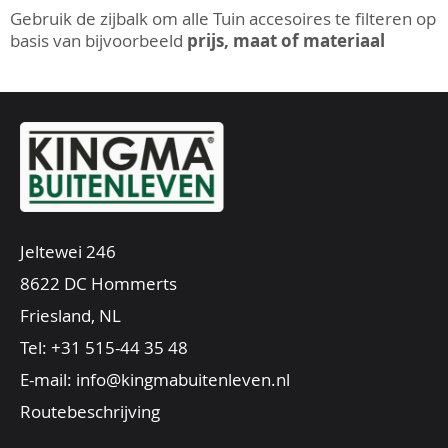
Gebruik de zijbalk om alle Tuin accesoires te filteren op
basis van bijvoorbeeld
prijs, maat of materiaal
Jeltewei 246
8622 DC Hommerts
Friesland, NL
Tel:
+31 515-44 35 48
E-mail:
info@kingmabuitenleven.nl
Routebeschrijving