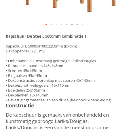
Ga
naar
Kapschuur De Stee L 5000mm Combinatie 1
het
begin
Kapschuur L 5000x4100x3250mm (bxdxh)
van
Dakoppervlak: 22,5 m2
de
afbeeldingen-
• Onbehandeld kunstmatig gedroogd Lariks/Douglas
gallerij
• Robuuste staanders 145x145mm
• Schoren 45x145mm
• Ringbalken 45x145mm
• Dakconstructie: sporenkap met sporen 45x145mm
• Dakbeschot: vellingdelen 16x110mm
• Boeidelen 25x195mm
• Dekplanken 18x145mm
• Bevestigingsmateriaal en een duidelijke opbouwhandleiding
Constructie
De kapschuur is gemaakt van onbehandeld en
kunstmatig gedroogd Lariks/Douglas.
Lariks/Douglas
is een van de meest duurzame