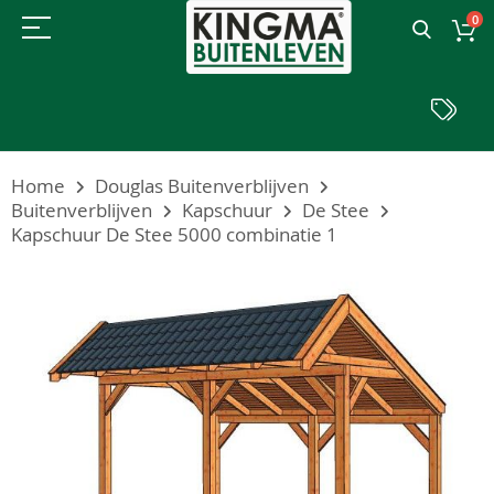
0
Home
Douglas Buitenverblijven
Buitenverblijven
Kapschuur
De Stee
Kapschuur De Stee 5000 combinatie 1
Ga
naar
het
einde
van
de
afbeeldingen-
gallerij