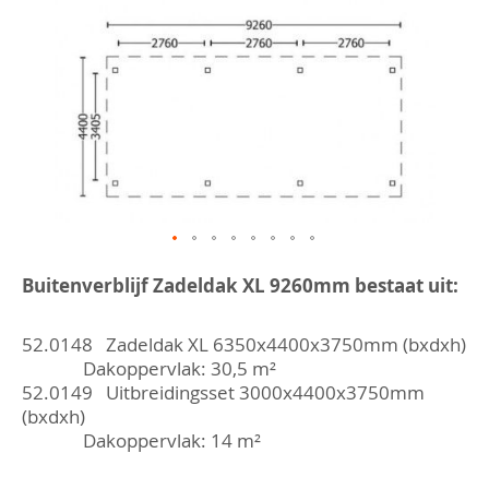
Ga
naar
Buitenverblijf Zadeldak XL 9260mm bestaat uit:
het
begin
van
52.0148 Zadeldak XL 6350x4400x3750mm (bxdxh)
de
Dakoppervlak: 30,5 m²
afbeeldingen-
52.0149 Uitbreidingsset 3000x4400x3750mm
gallerij
(bxdxh)
Dakoppervlak: 14 m²