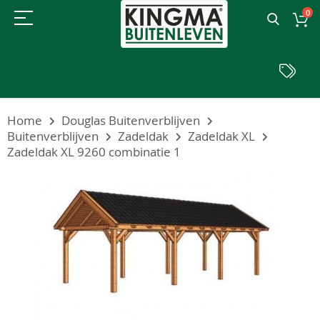
0
Home
Douglas Buitenverblijven
Buitenverblijven
Zadeldak
Zadeldak XL
Zadeldak XL 9260 combinatie 1
Ga
naar
het
einde
van
de
afbeeldingen-
gallerij