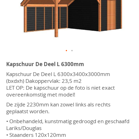
afbeeldingen-
gallerij
Ga
naar
Kapschuur De Deel L 6300mm
het
Kapschuur De Deel L 6300x3400x3000mm
begin
van
(bxdxh) Dakoppervlak: 23,5 m2
de
LET OP: De kapschuur op de foto is niet exact
afbeeldingen-
overeenkomstig met model!
gallerij
De zijde 2230mm kan zowel links als rechts
geplaatst worden.
• Onbehandeld, kunstmatig gedroogd en geschaafd
Lariks/Douglas
• Staanders 120x120mm