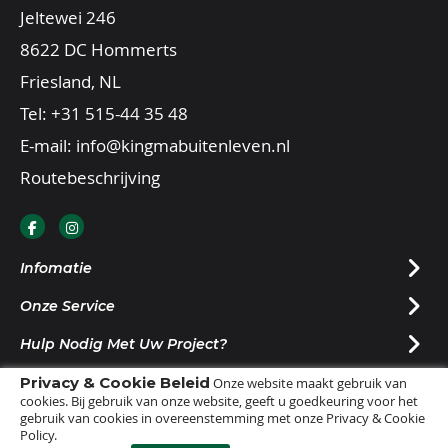
Jeltewei 246
8622 DC Hommerts
Friesland, NL
Tel:
+31 515-44 35 48
E-mail:
info@kingmabuitenleven.nl
Routebeschrijving
Infomatie
Onze Service
Hulp Nodig Met Uw Project?
Privacy & Cookie Beleid
Nieuwsbrief Ontvangen?
Onze website maakt gebruik van
cookies. Bij gebruik van onze website, geeft u goedkeuring voor het
gebruik van cookies in overeenstemming met onze Privacy & Cookie
Policy.