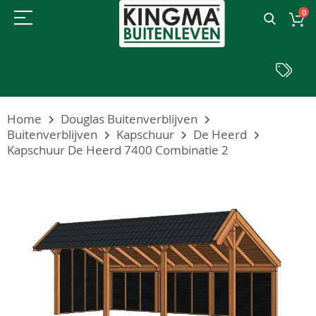
0
Home
Douglas Buitenverblijven
Buitenverblijven
Kapschuur
De Heerd
Kapschuur De Heerd 7400 Combinatie 2
Ga
naar
het
einde
van
de
afbeeldingen-
gallerij