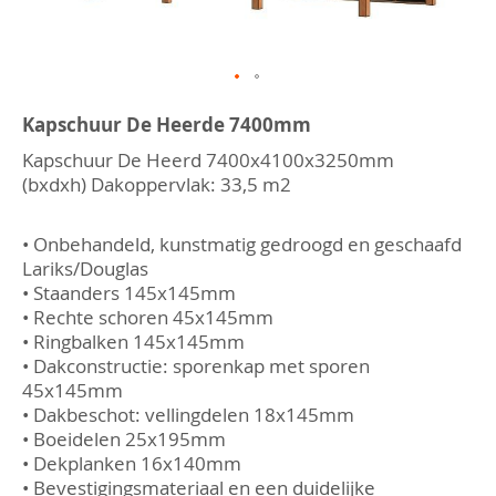
Ga
naar
Kapschuur De Heerde 7400mm
het
Kapschuur De Heerd 7400x4100x3250mm
begin
van
(bxdxh) Dakoppervlak: 33,5 m2
de
afbeeldingen-
gallerij
• Onbehandeld, kunstmatig gedroogd en geschaafd
Lariks/Douglas
• Staanders 145x145mm
• Rechte schoren 45x145mm
• Ringbalken 145x145mm
• Dakconstructie: sporenkap met sporen
45x145mm
• Dakbeschot: vellingdelen 18x145mm
• Boeidelen 25x195mm
• Dekplanken 16x140mm
• Bevestigingsmateriaal en een duidelijke