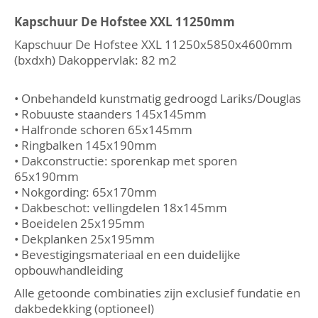
Ga
naar
Kapschuur De Hofstee XXL 11250mm
het
Kapschuur De Hofstee XXL 11250x5850x4600mm
begin
van
(bxdxh) Dakoppervlak: 82 m2
de
afbeeldingen-
gallerij
• Onbehandeld kunstmatig gedroogd Lariks/Douglas
• Robuuste staanders 145x145mm
• Halfronde schoren 65x145mm
• Ringbalken 145x190mm
• Dakconstructie: sporenkap met sporen
65x190mm
• Nokgording: 65x170mm
• Dakbeschot: vellingdelen 18x145mm
• Boeidelen 25x195mm
• Dekplanken 25x195mm
• Bevestigingsmateriaal en een duidelijke
opbouwhandleiding
Alle getoonde combinaties zijn exclusief fundatie en
dakbedekking (optioneel)