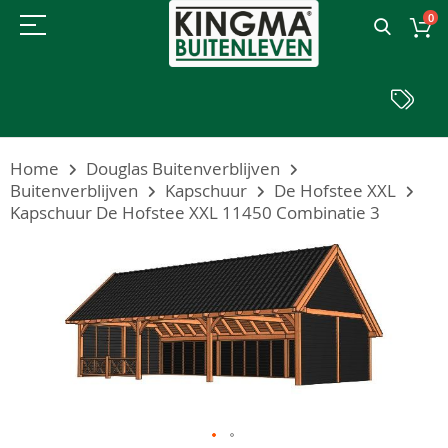
0
Home
Douglas Buitenverblijven
Buitenverblijven
Kapschuur
De Hofstee XXL
Kapschuur De Hofstee XXL 11450 Combinatie 3
Ga
naar
het
einde
van
de
afbeeldingen-
gallerij