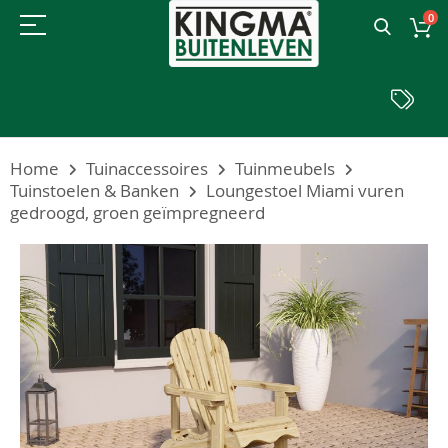
0
Home
Tuinaccessoires
Tuinmeubels
Tuinstoelen & Banken
Loungestoel Miami vuren
gedroogd, groen geïmpregneerd
Ga
naar
het
einde
van
de
afbeeldingen-
gallerij