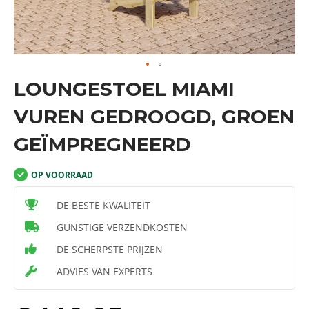
Ga
LOUNGESTOEL MIAMI
naar
het
VUREN GEDROOGD, GROEN
begin
van
de
GEÏMPREGNEERD
afbeeldingen-
gallerij
OP VOORRAAD
DE BESTE KWALITEIT
GUNSTIGE VERZENDKOSTEN
DE SCHERPSTE PRIJZEN
ADVIES VAN EXPERTS