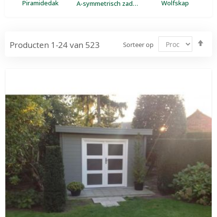
Piramidedak
Wolfskap
A-symmetrisch zadeldak
Va
Producten
1
-
24
van
523
Sorteer op
ho
naa
laa
sor