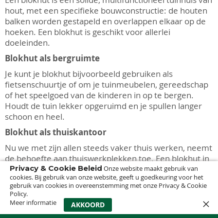
hout, met een specifieke bouwconstructie: de houten
balken worden gestapeld en overlappen elkaar op de
hoeken. Een blokhut is geschikt voor allerlei
doeleinden.
Blokhut als bergruimte
Je kunt je blokhut bijvoorbeeld gebruiken als
fietsenschuurtje of om je tuinmeubelen, gereedschap
of het speelgoed van de kinderen in op te bergen.
Houdt de tuin lekker opgeruimd en je spullen langer
schoon en heel.
Blokhut als thuiskantoor
Nu we met zijn allen steeds vaker thuis werken, neemt
de behoefte aan thuiswerkplekken toe. Een blokhut in
Privacy & Cookie Beleid
de tuin is daarvoor natuurlijk ideaal. Je gaat echt de
Onze website maakt gebruik van
cookies. Bij gebruik van onze website, geeft u goedkeuring voor het
deur uit naar je werk, maar je hoeft je erf er niet voor
gebruik van cookies in overeenstemming met onze Privacy & Cookie
af. In je blokhut kun je heerlijk ongestoord werken,
Policy.
ongeacht welke gezinsleden er thuis zijn. En als het
Meer informatie
0
AKKOORD
nodig is, draai je gewoon de deur op slot.