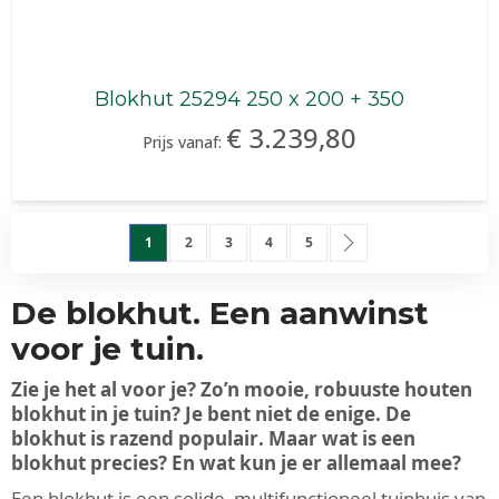
Blokhut 25294 250 x 200 + 350
€ 3.239,80
Prijs vanaf:
Pagina
U lees momenteel pagina
Pagina
Pagina
Pagina
Pagina
Pagina
Ga verder
1
2
3
4
5
De blokhut. Een aanwinst
voor je tuin.
Zie je het al voor je? Zo’n mooie, robuuste houten
blokhut in je tuin? Je bent niet de enige. De
blokhut is razend populair. Maar wat is een
blokhut precies? En wat kun je er allemaal mee?
Een blokhut is een solide, multifunctioneel tuinhuis van