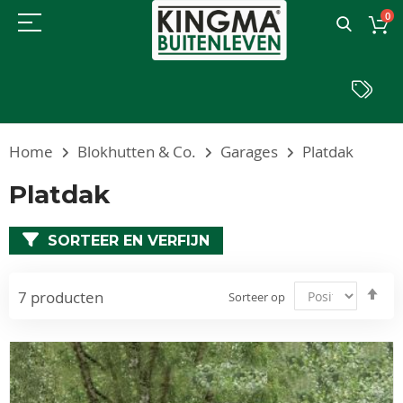
0
Home
Blokhutten & Co.
Garages
Platdak
Platdak
SORTEER EN VERFIJN
Va
7
producten
Sorteer op
ho
naa
laa
sor