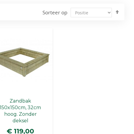
Van
Sorteer op
hoog
naar
laag
sorte
Zandbak
150x150cm, 32cm
hoog. Zonder
deksel
€ 119,00