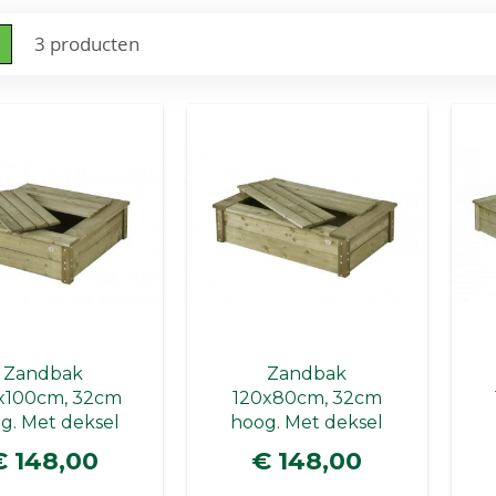
nen
o-
Lijst
3
producten
l
Zandbak
Zandbak
x100cm, 32cm
120x80cm, 32cm
g. Met deksel
hoog. Met deksel
€ 148,00
€ 148,00