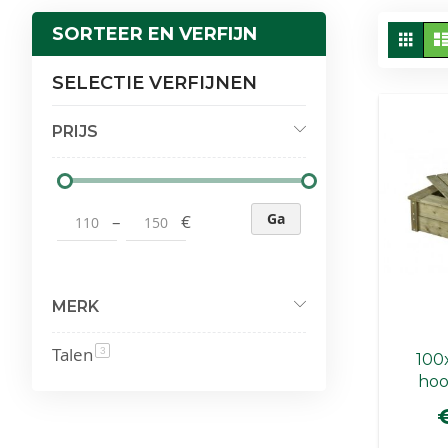
To
SORTEER EN VERFIJN
Fot
tabe
als
SELECTIE VERFIJNEN
PRIJS
Ga
–
€
MERK
Talen
product
3
100
hoo