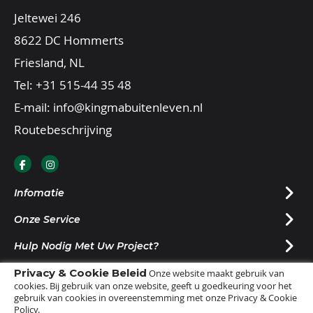
Jeltewei 246
8622 DC Hommerts
Friesland, NL
Tel:
+31 515-44 35 48
E-mail:
info@kingmabuitenleven.nl
Routebeschrijving
Infomatie
Onze Service
Hulp Nodig Met Uw Project?
Privacy & Cookie Beleid
Nieuwsbrief Ontvangen?
Onze website maakt gebruik van
cookies. Bij gebruik van onze website, geeft u goedkeuring voor het
gebruik van cookies in overeenstemming met onze Privacy & Cookie
Policy.