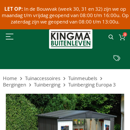
LET OP:
In de Bouwvak (week 30, 31 en 32) zijn we op
maandag t/m vrijdag geopend van 08:00 t/m 16:00u. Op
zaterdag zijn we geopend van 08:00 t/m 13:00u.
0
Home
Tuinaccessoires
Tuinmeubels
Bergingen
Tuinberging
Tuinberging Europa 3
Ga
naar
het
einde
van
de
afbeeldingen-