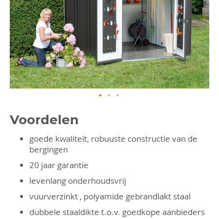
gallerij
Ga
naar
Voordelen
het
begin
goede kwaliteit, robuuste constructie van de
van
de
bergingen
afbeeldingen-
20 jaar garantie
gallerij
levenlang onderhoudsvrij
vuurverzinkt , polyamide gebrandlakt staal
dubbele staaldikte t.o.v. goedkope aanbieders