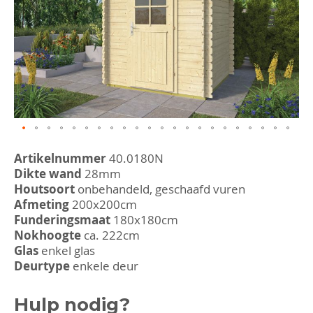
afbeeldingen-
gallerij
Ga
naar
Artikelnummer
40.0180N
het
Dikte wand
28mm
begin
Houtsoort
onbehandeld, geschaafd vuren
van
Afmeting
200x200cm
de
afbeeldingen-
Funderingsmaat
180x180cm
gallerij
Nokhoogte
ca. 222cm
Glas
enkel glas
Deurtype
enkele deur
Hulp nodig?