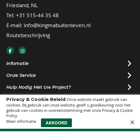
Friesland, NL
Tel:
+31 515-44 35 48
E-mail:
info@kingmabuitenleven.nl
Routebeschrijving
Infomatie
Onze Service
Hulp Nodig Met Uw Project?
Privacy & Cookie Beleid
Nieuwsbrief Ontvangen?
Onze website maakt gebruik van
cookies. Bij gebruik van onze website, geeft u goedkeuring voor het
gebruik van cookies in overeenstemming met onze Privacy & Cookie
Policy.
Meer informatie
0
AKKOORD
© 2025 |
Sitemap