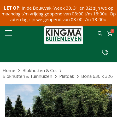
LET OP:
In de Bouwvak (week 30, 31 en 32) zijn we op
maandag t/m vrijdag geopend van 08:00 t/m 16:00u. Op
zaterdag zijn we geopend van 08:00 t/m 13:00u.
0
Home
Blokhutten & Co.
Blokhutten & Tuinhuizen
Platdak
Bona 630 x 326
Ga
naar
het
einde
van
de
afbeeldingen-