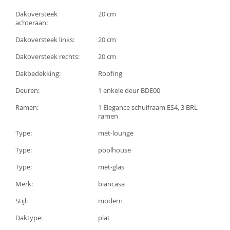
Dakoversteek
20 cm
achteraan:
Dakoversteek links:
20 cm
Dakoversteek rechts:
20 cm
Dakbedekking:
Roofing
Deuren:
1 enkele deur BDE00
Ramen:
1 Elegance schuifraam ES4, 3 BRL
ramen
Type:
met-lounge
Type:
poolhouse
Type:
met-glas
Merk:
biancasa
Stijl:
modern
Daktype:
plat