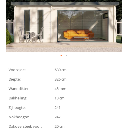
gallerij
Ga
naar
Voorzijde:
630 cm
het
begin
Diepte:
326 cm
van
de
Wanddikte:
45 mm
afbeeldingen-
gallerij
Dakhelling:
13 cm
Zijhoogte:
241
Nokhoogte:
247
Dakoversteek voor:
20 cm