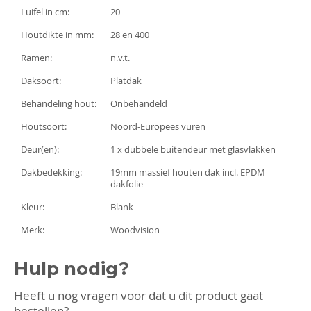
Luifel in cm:
20
Houtdikte in mm:
28 en 400
Ramen:
n.v.t.
Daksoort:
Platdak
Behandeling hout:
Onbehandeld
Houtsoort:
Noord-Europees vuren
Deur(en):
1 x dubbele buitendeur met glasvlakken
Dakbedekking:
19mm massief houten dak incl. EPDM
dakfolie
Kleur:
Blank
Merk:
Woodvision
Hulp nodig?
Heeft u nog vragen voor dat u dit product gaat
bestellen?