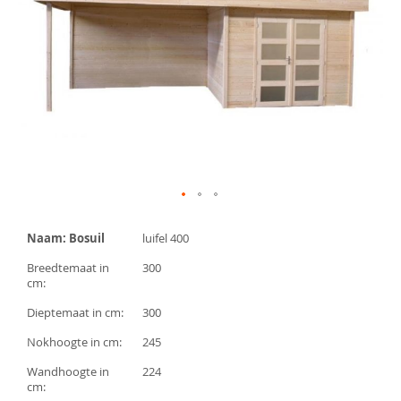
afbeeldingen-
gallerij
Ga
naar
Naam: Bosuil
luifel 400
het
begin
Breedtemaat in
300
van
cm:
de
afbeeldingen-
Dieptemaat in cm:
300
gallerij
Nokhoogte in cm:
245
Wandhoogte in
224
cm: