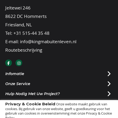
Jeltewei 246
8622 DC Hommerts
Friesland, NL
Tel:
+31 515-44 35 48
E-mail:
info@kingmabuitenleven.nl
Routebeschrijving
Infomatie
Onze Service
Hulp Nodig Met Uw Project?
Privacy & Cookie Beleid
Nieuwsbrief Ontvangen?
Onze website maakt gebruik van
cookies. Bij gebruik van onze website, geeft u goedkeuring voor het
gebruik van cookies in overeenstemming met onze Privacy & Cookie
Policy.