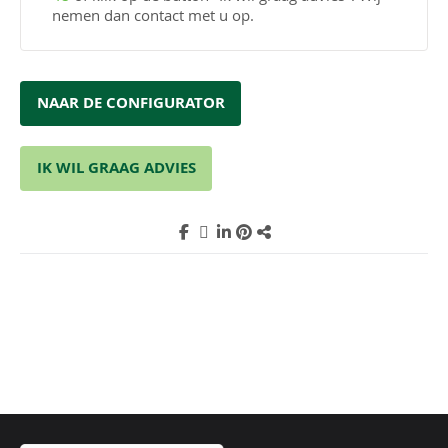
Boeidelen 28 mm
nemen dan contact met u op.
NAAR DE CONFIGURATOR
IK WIL GRAAG ADVIES