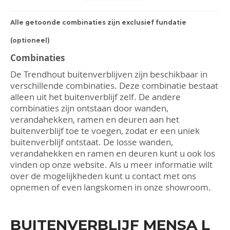
Constructie
Het buitenverblijf is gemaakt van onbehandeld en
Alle getoonde combinaties zijn exclusief fundatie
kunstmatig gedroogd Lariks/Douglas.
Lariks/Douglas
(optioneel)
is een van de meest duurzame
naaldhout soorten van Europa. Het hout dat
Combinaties
gebruikt wordt voor de constructie is dan ook
FSC
De Trendhout buitenverblijven
zijn beschikbaar in
gecertificeerd. Lariks/Douglas valt op door de mooie
verschillende combinaties. Deze combinatie bestaat
kleur en structuur die het buitenverblijf direct een
alleen uit het buitenverblijf zelf. De andere
warme uitstraling geven. Het hout valt in
combinaties zijn ontstaan door wanden,
duurzaamheidsklasse III en heeft onbehandeld een
verandahekken, ramen en deuren aan het
levensduur van circa 10 tot 15 jaar. Met het
buitenverblijf toe te voegen, zodat er een uniek
uitdrogen wordt het hout steeds harder en
buitenverblijf ontstaat. De losse wanden,
onbehandeld zal het hout uiteindelijk een mooie,
verandahekken en ramen en deuren kunt u ook los
natuurlijke grijze kleur krijgen. Natuurlijk is het
vinden op onze website. Als u meer informatie wilt
mogelijk om het buitenverblijf te laten behandelen.
over de mogelijkheden kunt u contact met ons
Neem hiervoor contact op met een van onze
opnemen of even langskomen in onze showroom.
verkopers naar de dieverse mogelijkheden.
Specificaties Mensa L:
BUITENVERBLIJF MENSA L
Eersteklas kwaliteit:
Lariks/Douglas