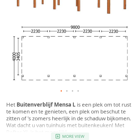
afbeeldingen-
gallerij
Ga
naar
Het
Buitenverblijf Mensa L
is een plek om tot rust
het
te komen en te genieten, een plek om beschut te
begin
zitten of 's zomers heerlijk in de schaduw bijkomen.
van
Wat dacht u van tuinhuis met buitenkeuken! Met
de
afbeeldingen-
Refter XL is het mogelijk!
gallerij
MORE VIEW