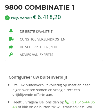
Afmetingen (bxdxh): 5000 x 4000 x 2600 mm
9800 COMBINATIE 1
2 x uitbreidingsset (bxdxh): 5000 x 4000 x 2600
€ 6.418,20
mm
PRIJS VANAF:
Inhoud bouwpakket
:
DE BESTE KWALITEIT
Duidelijke opbouwhandleiding
GUNSTIGE VERZENDKOSTEN
Bevestigingsmaterialen
DE SCHERPSTE PRIJZEN
10 Robuuste staanders: 145 x 145 mm
ADVIES VAN EXPERTS
20 Robuuste schoren: 45 x 145 mm
Ringbalken 45 x 145 mm
Dakconstructie bestaat uit robuuste
Configureer uw buitenverblijf
gordingbalken 45 x 160 mm
Stel uw buitenverblijf volledig op maat en naar
Dakbeschot bestaat uit veilingdelen 16 x 110
eigen wensen samen en vraag direct een
mm
vrijblijvende offerte aan.
Dakbedekking van EPDM rubberfolie
Heeft u vragen? Bel ons dan op
+31 515-44 35
48
of klik op de button "Ik wil graag advies". Wij