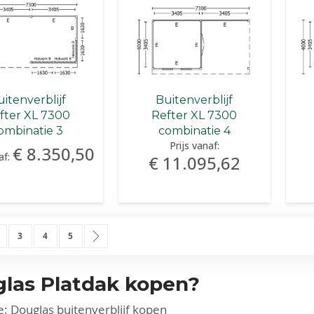
itenverblijf
Buitenverblijf
fter XL 7300
Refter XL 7300
ombinatie 3
combinatie 4
Prijs vanaf:
€ 8.350,50
af:
€ 11.095,62
momenteel pagina
agina
Pagina
Pagina
Pagina
Pagina
Ga verder
3
4
5
las Platdak kopen?
e:
Douglas buitenverblijf kopen