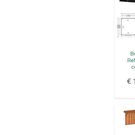
Bu
Re
c
€ 