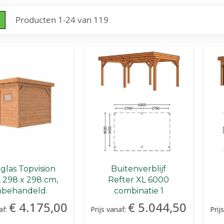
nen
o-
Lijst
Producten
1
-
24
van
119
l
glas Topvision
Buitenverblijf
, 298 x 298 cm,
Refter XL 6000
nbehandeld.
combinatie 1
€ 4.175,00
€ 5.044,50
af:
Prijs vanaf:
Prij