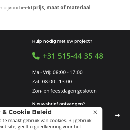
an bijvoorbeeld
prijs, maat of materiaal
Hulp nodig met uw project?
+31 515-44 35 48
Ma - Vrij: 08:00 - 17:00
Zat: 08:00 - 13:00
Zon- en feestdagen gesloten
Nieuwsbrief ontvangen?
y & Cookie Beleid
Abonneer
u
ite maakt gebruik van cookies. Bij gebruik
op
website, geeft u goedkeuring voor het
onze