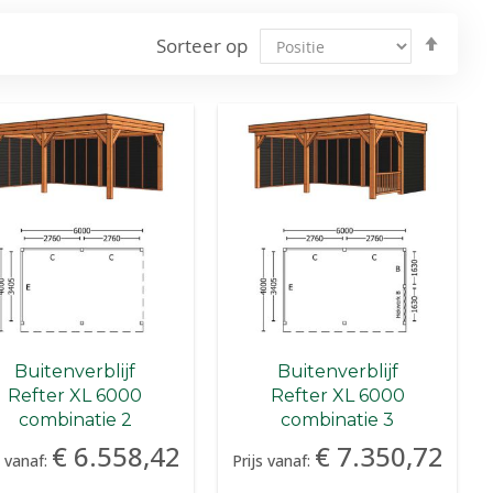
Van
Sorteer op
hoog
naar
laag
sorte
Buitenverblijf
Buitenverblijf
Refter XL 6000
Refter XL 6000
combinatie 2
combinatie 3
€ 6.558,42
€ 7.350,72
s vanaf:
Prijs vanaf: