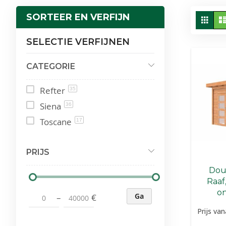
To
SORTEER EN VERFIJN
Fot
tabe
als
SELECTIE VERFIJNEN
CATEGORIE
Refter
35
Siena
36
Toscane
17
PRIJS
Dou
Raaf
o
Ga
–
€
Prijs van