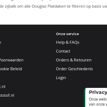
e zijbalk om alle Douglas Platdaken te filteren op basis v
Onze service
e
Help & FAQs
Contact
Voorwaarden
Orders & Retouren
ookie Beleid
Order Geschiedenis
Login
.nl
Privac
tstof.nl
Onze webs
van onze 