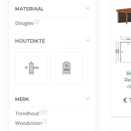
MATERIAAL
Douglas
product
71
HOUTDIKTE
Bu
Re
c
€ 
MERK
Trendhout
product
118
Woodvision
product
1