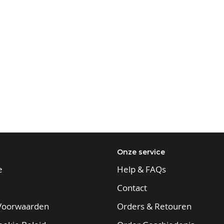
alken 65 x 145 mm
 mm
Onze service
e
Help & FAQs
Contact
Voorwaarden
Orders & Retouren