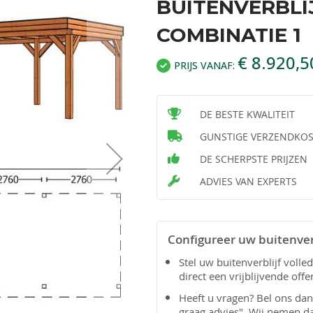
BUITENVERBLIJ
COMBINATIE 1
€ 8.920,5
PRIJS VANAF:
DE BESTE KWALITEIT
GUNSTIGE VERZENDKO
DE SCHERPSTE PRIJZEN
ADVIES VAN EXPERTS
Configureer uw buitenver
Stel uw buitenverblijf voll
direct een vrijblijvende offe
Heeft u vragen? Bel ons da
graag advies". Wij nemen d