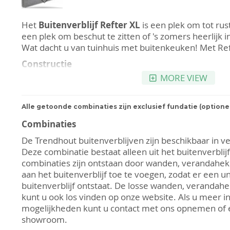
Ga
naar
Het
Buitenverblijf Refter XL
is een plek om tot rus
het
een plek om beschut te zitten of 's zomers heerlijk
begin
Wat dacht u van tuinhuis met buitenkeuken! Met Reft
van
Constructie
de
MORE VIEW
Het buitenverblijf is gemaakt van onbehandeld en 
afbeeldingen-
Lariks/Douglas. Lariks/Douglas
is een van de meest
gallerij
soorten van Europa. Het hout dat gebruikt wordt voo
Alle getoonde combinaties zijn exclusief fundatie (optione
ook
FSC gecertificeerd. Lariks/Douglas valt op door
Combinaties
structuur die het buitenverblijf direct een warme ui
valt in duurzaamheidsklasse III en heeft onbehande
De Trendhout buitenverblijven
zijn beschikbaar in v
circa 10 tot 15 jaar. Met het uitdrogen wordt het ho
Deze combinatie bestaat alleen uit het buitenverblij
onbehandeld zal het hout uiteindelijk een mooie, natu
combinaties zijn ontstaan door wanden, verandahe
krijgen. Natuurlijk is het mogelijk om het buitenverb
aan het buitenverblijf toe te voegen, zodat er een u
Neem hiervoor contact op met een van onze verkop
buitenverblijf ontstaat. De losse wanden, veranda
mogelijkheden.
kunt u ook los vinden op onze website. Als u meer i
mogelijkheden kunt u contact met ons opnemen of 
Specificaties Refter XL 12000:
showroom.
Eersteklas kwaliteit:
Lariks/Douglas