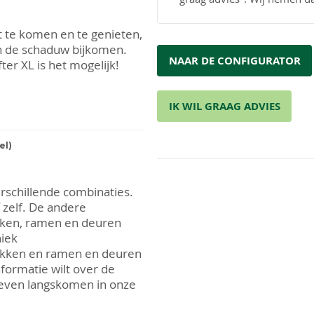
t te komen en te genieten,
 in de schaduw bijkomen.
NAAR DE CONFIGURATOR
er XL is het mogelijk!
IK WIL GRAAG ADVIES
kunstmatig gedroogd
 duurzame naaldhout
r de constructie is dan
el)
 de mooie kleur en
tstraling geven. Het hout
ld een levensduur van
erschillende combinaties.
ut steeds harder en
f zelf. De andere
urlijke grijze kleur
kken, ramen en deuren
lijf te laten behandelen.
niek
ers naar de dieverse
hekken en ramen en deuren
nformatie wilt over de
even langskomen in onze