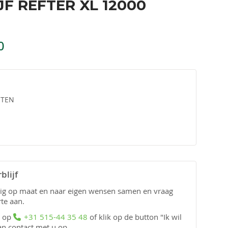
F REFTER XL 12000
0
STEN
blijf
edig op maat en naar eigen wensen samen en vraag
rte aan.
n op
+31 515-44 35 48
of klik op de button "Ik wil
an contact met u op.