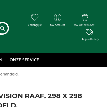
Uw Winkelwagen
Verlanglijst
Uw Account
Mijn offerte(s)
N
ONZE SERVICE
behandeld.
SION RAAF, 298 X 298
ELD.