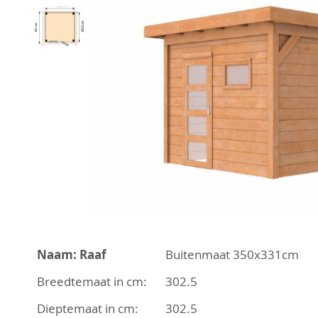
einde
van
de
afbeeldingen-
gallerij
Ga
naar
Naam: Raaf
Buitenmaat 350x331cm
het
begin
Breedtemaat in cm:
302.5
van
Dieptemaat in cm:
302.5
de