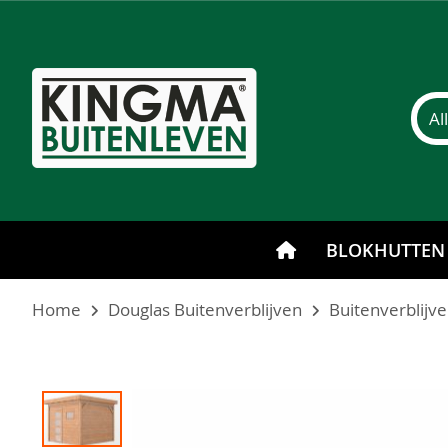
BLOKHUTTEN
Home
Douglas Buitenverblijven
Buitenverblijv
Ga
naar
het