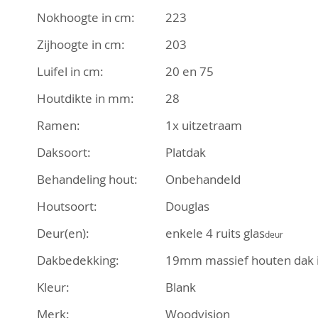
afbeeldingen-
Nokhoogte in cm:
223
gallerij
Zijhoogte in cm:
203
Luifel in cm:
20 en 75
Houtdikte in mm:
28
Ramen:
1x uitzetraam
Daksoort:
Platdak
Behandeling hout:
Onbehandeld
Houtsoort:
Douglas
Deur(en):
enkele 4 ruits glas
deur
Dakbedekking:
19mm massief houten dak i
Kleur:
Blank
Merk:
Woodvision