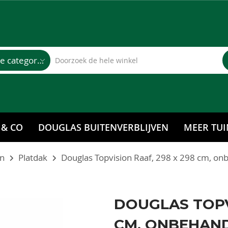
Alle categorieën
 & CO
DOUGLAS BUITENVERBLIJVEN
MEER TUI
en
Platdak
Douglas Topvision Raaf, 298 x 298 cm, on
DOUGLAS TOPVI
CM, ONBEHAND