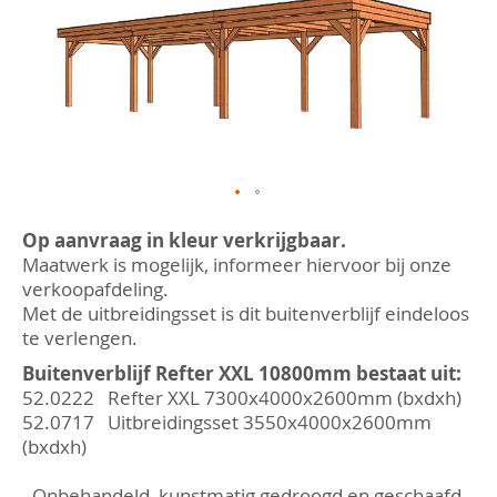
afbeeldingen-
gallerij
Ga
naar
Op aanvraag in kleur verkrijgbaar.
het
Maatwerk is mogelijk, informeer hiervoor bij onze
begin
verkoopafdeling.
van
Met de uitbreidingsset is dit buitenverblijf eindeloos
de
afbeeldingen-
te verlengen.
gallerij
Buitenverblijf Refter XXL 10800mm bestaat uit:
52.0222 Refter XXL 7300x4000x2600mm (bxdxh)
52.0717 Uitbreidingsset 3550x4000x2600mm
(bxdxh)
- Onbehandeld, kunstmatig gedroogd en geschaafd