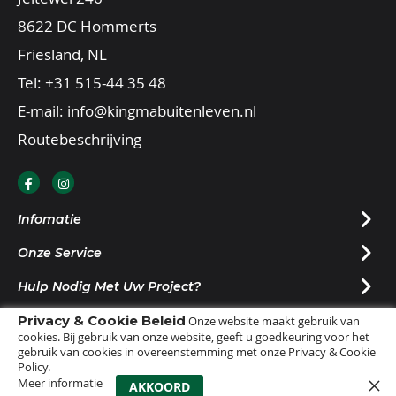
8622 DC Hommerts
Friesland, NL
Tel:
+31 515-44 35 48
E-mail:
info@kingmabuitenleven.nl
Routebeschrijving
Infomatie
Onze Service
Hulp Nodig Met Uw Project?
Privacy & Cookie Beleid
Nieuwsbrief Ontvangen?
Onze website maakt gebruik van
cookies. Bij gebruik van onze website, geeft u goedkeuring voor het
gebruik van cookies in overeenstemming met onze Privacy & Cookie
Policy.
Meer informatie
0
AKKOORD