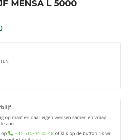
JF MENSA L 5000
0
STEN
blijf
edig op maat en naar eigen wensen samen en vraag
rte aan.
n op
+31 515-44 35 48
of klik op de button "Ik wil
an contact met u op.