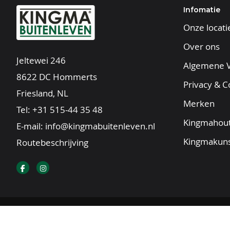
Dakconstructie bestaat uit robuuste gordingb
Infomatie
Dakbeschot bestaat uit veilingdelen 16 x 110
Onze locati
Dakbedekking van EPDM rubberfolie
Over ons
Boeidelen 28 mm
Jeltewei 246
Algemene 
8622 DC Hommerts
Privacy & C
Friesland, NL
Merken
Tel:
+31 515-44 35 48
Kingmahout
E-mail:
info@kingmabuitenleven.nl
Kingmakuns
Routebeschrijving
© 2025 |
Sitemap