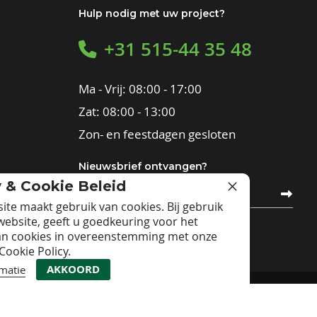
Hulp nodig met uw project?
+31 515-44 35 48
Ma - Vrij: 08:00 - 17:00
Zat: 08:00 - 13:00
Zon- en feestdagen gesloten
Nieuwsbrief ontvangen?
y & Cookie Beleid
Abonneer
u
ite maakt gebruik van cookies. Bij gebruik
op
website, geeft u goedkeuring voor het
onze
nieuwsbrief
an cookies in overeenstemming met onze
Cookie Policy.
AKKOORD
matie