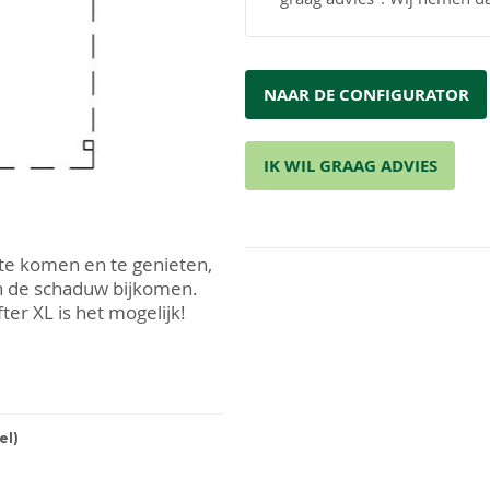
NAAR DE CONFIGURATOR
IK WIL GRAAG ADVIES
 te komen en te genieten,
 in de schaduw bijkomen.
er XL is het mogelijk!
kunstmatig gedroogd
 duurzame naaldhout
r de constructie is dan
el)
 de mooie kleur en
tstraling geven. Het hout