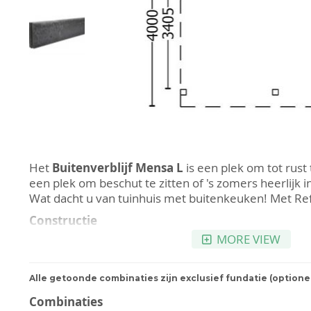
Ga
naar
Het
Buitenverblijf Mensa L
is een plek om tot rust
het
een plek om beschut te zitten of 's zomers heerlijk
begin
Wat dacht u van tuinhuis met buitenkeuken! Met Reft
van
Constructie
de
MORE VIEW
Het buitenverblijf is gemaakt van onbehandeld en 
afbeeldingen-
Lariks/Douglas. Lariks/Douglas
is een van de meest
gallerij
soorten van Europa. Het hout dat gebruikt wordt voo
Alle getoonde combinaties zijn exclusief fundatie (optione
ook
FSC gecertificeerd. Lariks/Douglas valt op door
Combinaties
structuur die het buitenverblijf direct een warme ui