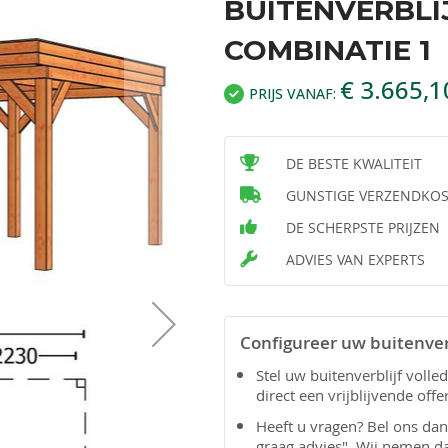
BUITENVERBLI
COMBINATIE 1
€ 3.665,1
PRIJS VANAF:
DE BESTE KWALITEIT
GUNSTIGE VERZENDKO
DE SCHERPSTE PRIJZEN
ADVIES VAN EXPERTS
Configureer uw buitenver
Stel uw buitenverblijf voll
direct een vrijblijvende offe
Heeft u vragen? Bel ons da
graag advies". Wij nemen d