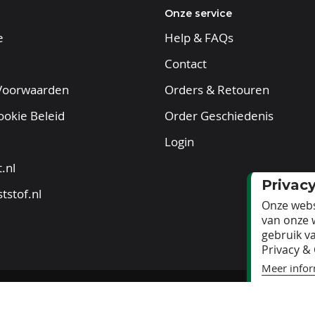
alken 45 x 160 mm
Onze service
 mm
e
Help & FAQs
Contact
Voorwaarden
Orders & Retouren
ookie Beleid
Order Geschiedenis
Login
.nl
Privac
tstof.nl
Onze webs
van onze 
gebruik v
Privacy & 
Meer infor