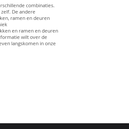
ld een levensduur van
erschillende combinaties.
ut steeds harder en
f zelf. De andere
urlijke grijze kleur
kken, ramen en deuren
lijf te laten behandelen.
niek
ers naar de dieverse
hekken en ramen en deuren
nformatie wilt over de
even langskomen in onze