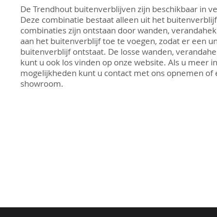
valt in duurzaamheidsklasse III en heeft onbehande
De Trendhout buitenverblijven
zijn beschikbaar in v
circa 10 tot 15 jaar. Met het uitdrogen wordt het ho
Deze combinatie bestaat alleen uit het buitenverblij
onbehandeld zal het hout uiteindelijk een mooie, natu
combinaties zijn ontstaan door wanden, verandahe
krijgen. Natuurlijk is het mogelijk om het buitenverb
aan het buitenverblijf toe te voegen, zodat er een u
Neem hiervoor contact op met een van onze verkop
buitenverblijf ontstaat. De losse wanden, veranda
mogelijkheden.
kunt u ook los vinden op onze website. Als u meer i
mogelijkheden kunt u contact met ons opnemen of 
Specificaties Mensa L:
showroom.
Eersteklas kwaliteit:
Lariks/Douglas
Afmetingen (bxdxh): 5000 x 4000 x 2600 mm
Inhoud bouwpakket
:
Duidelijke opbouwhandleiding
Bevestigingsmaterialen
6 Robuuste staanders: 145 x 145 mm
12 Robuuste schoren: 45 x 145 mm
Ringbalken 45 x 145 mm