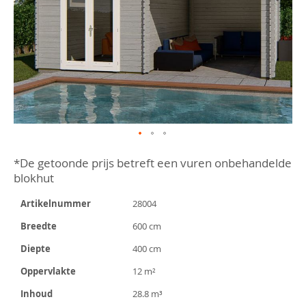
Ga
naar
*De getoonde prijs betreft een vuren onbehandelde
het
blokhut
begin
van
Artikelnummer
28004
de
afbeeldingen-
Breedte
600 cm
gallerij
Diepte
400 cm
Oppervlakte
12 m²
Inhoud
28.8 m³