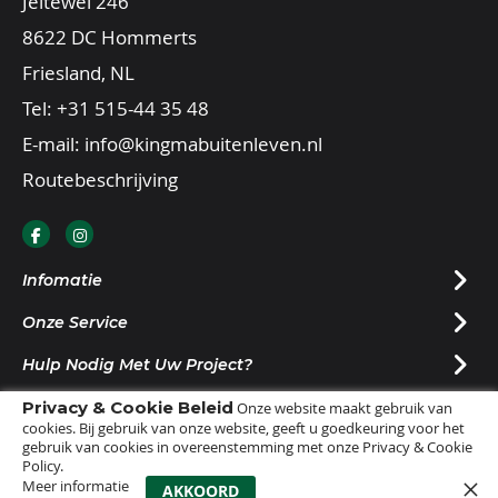
Jeltewei 246
8622 DC Hommerts
Friesland, NL
Tel:
+31 515-44 35 48
E-mail:
info@kingmabuitenleven.nl
Routebeschrijving
Infomatie
Onze Service
Hulp Nodig Met Uw Project?
Privacy & Cookie Beleid
Nieuwsbrief Ontvangen?
Onze website maakt gebruik van
cookies. Bij gebruik van onze website, geeft u goedkeuring voor het
gebruik van cookies in overeenstemming met onze Privacy & Cookie
Policy.
Meer informatie
0
AKKOORD