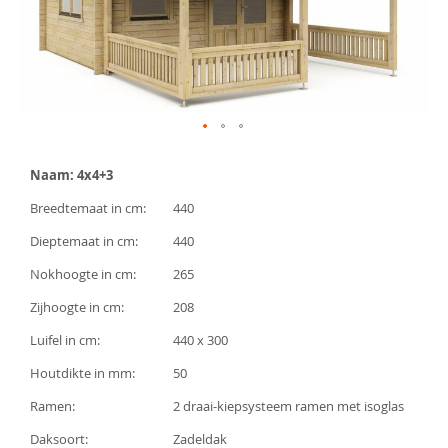
afbeeldingen-
gallerij
Ga
naar
Naam: 4x4+3
het
begin
Breedtemaat in cm:
440
van
de
Dieptemaat in cm:
440
afbeeldingen-
gallerij
Nokhoogte in cm:
265
Zijhoogte in cm:
208
Luifel in cm:
440 x 300
Houtdikte in mm:
50
Ramen:
2 draai-kiepsysteem ramen met isoglas
Daksoort:
Zadeldak