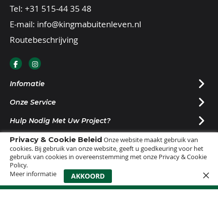
Tel:
+31 515-44 35 48
E-mail:
info@kingmabuitenleven.nl
Routebeschrijving
Infomatie
Onze Service
Hulp Nodig Met Uw Project?
Privacy & Cookie Beleid
Nieuwsbrief Ontvangen?
Onze website maakt gebruik van
cookies. Bij gebruik van onze website, geeft u goedkeuring voor het
gebruik van cookies in overeenstemming met onze Privacy & Cookie
Policy.
Meer informatie
0
AKKOORD
© 2025 |
Sitemap