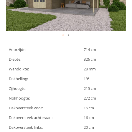
gallerij
Ga
naar
Voorzijde:
714 cm
het
begin
Diepte:
326 cm
van
de
Wanddikte:
28 mm
afbeeldingen-
gallerij
Dakhelling:
19°
Zijhoogte:
215 cm
Nokhoogte:
272 cm
Dakoversteek voor:
16 cm
Dakoversteek achteraan:
16 cm
Dakoversteek links:
20 cm