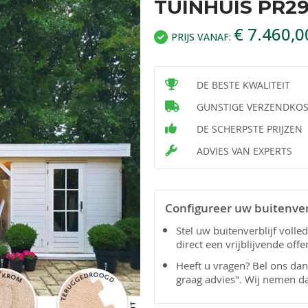
TUINHUIS PR29
€ 7.460,0
PRIJS VANAF:
DE BESTE KWALITEIT
GUNSTIGE VERZENDKO
DE SCHERPSTE PRIJZEN
ADVIES VAN EXPERTS
Configureer uw buitenver
Stel uw buitenverblijf voll
direct een vrijblijvende offe
Heeft u vragen? Bel ons da
graag advies". Wij nemen d