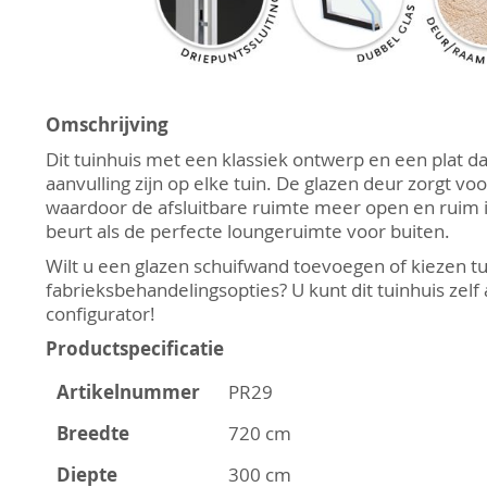
Ga
naar
Omschrijving
het
Dit tuinhuis met een klassiek ontwerp en een plat d
begin
aanvulling zijn op elke tuin. De glazen deur zorgt voor
van
waardoor de afsluitbare ruimte meer open en ruim is. 
de
beurt als de perfecte loungeruimte voor buiten.
afbeeldingen-
Wilt u een glazen schuifwand toevoegen of kiezen t
gallerij
fabrieksbehandelingsopties? U kunt dit tuinhuis zelf
configurator!
Productspecificatie
Artikelnummer
PR29
Breedte
720 cm
Diepte
300 cm