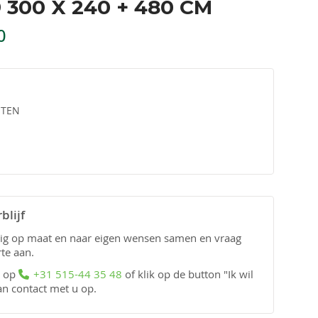
 300 X 240 + 480 CM
0
STEN
blijf
edig op maat en naar eigen wensen samen en vraag
rte aan.
n op
+31 515-44 35 48
of klik op de button "Ik wil
an contact met u op.