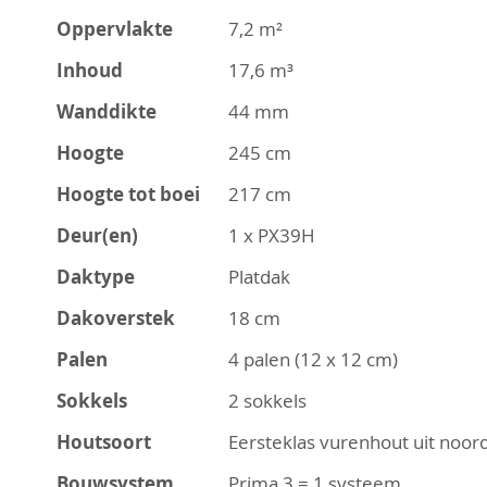
Oppervlakte
7,2 m²
Inhoud
17,6 m³
Wanddikte
44 mm
Hoogte
245 cm
Hoogte tot boei
217 cm
Deur(en)
1 x PX39H
Daktype
Platdak
Dakoverstek
18 cm
Palen
4 palen (12 x 12 cm)
Sokkels
2 sokkels
Houtsoort
Eersteklas vurenhout uit noord
Bouwsystem
Prima 3 = 1 systeem