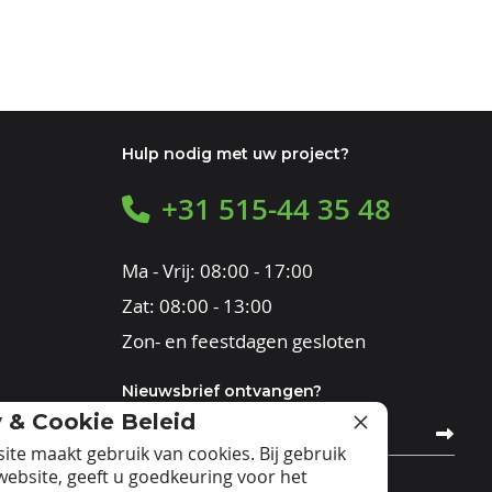
Hulp nodig met uw project?
+31 515-44 35 48
Ma - Vrij: 08:00 - 17:00
Zat: 08:00 - 13:00
Zon- en feestdagen gesloten
Nieuwsbrief ontvangen?
y & Cookie Beleid
Abonneer
u
ite maakt gebruik van cookies. Bij gebruik
op
website, geeft u goedkeuring voor het
onze