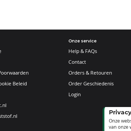
Onze service
e
Help & FAQs
Contact
Voorwaarden
Orders & Retouren
ookie Beleid
Order Geschiedenis
Login
.nl
Privac
tstof.nl
Onze webs
van onze 