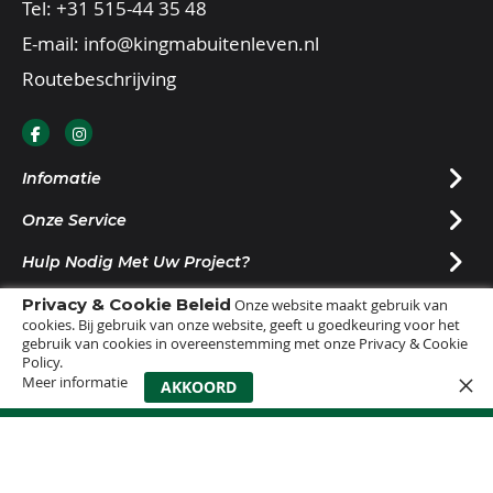
Tel:
+31 515-44 35 48
E-mail:
info@kingmabuitenleven.nl
Routebeschrijving
Infomatie
Onze Service
Hulp Nodig Met Uw Project?
Privacy & Cookie Beleid
Nieuwsbrief Ontvangen?
Onze website maakt gebruik van
cookies. Bij gebruik van onze website, geeft u goedkeuring voor het
gebruik van cookies in overeenstemming met onze Privacy & Cookie
Policy.
Meer informatie
0
AKKOORD
© 2025 |
Sitemap