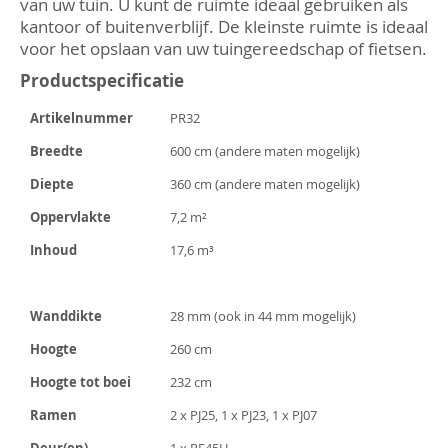
van uw tuin. U kunt de ruimte ideaal gebruiken als
kantoor of buitenverblijf. De kleinste ruimte is ideaal
voor het opslaan van uw tuingereedschap of fietsen.
Productspecificatie
Artikelnummer
PR32
Breedte
600 cm (andere maten mogelijk)
Diepte
360 cm (andere maten mogelijk)
Oppervlakte
7,2 m²
Inhoud
17,6 m³
Wanddikte
28 mm (ook in 44 mm mogelijk)
Hoogte
260 cm
Hoogte tot boei
232 cm
Ramen
2 x PJ25, 1 x PJ23, 1 x PJ07
Deur(en)
1 x PE45H