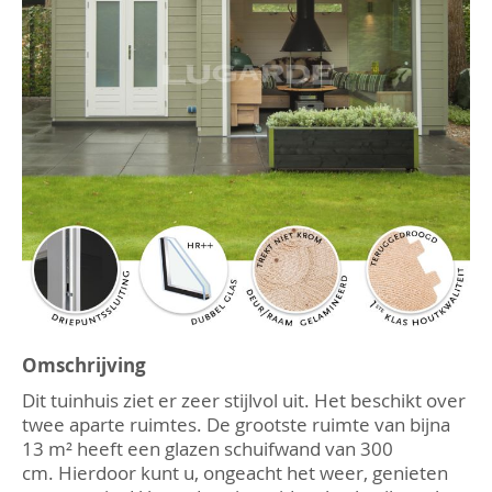
afbeeldingen-
gallerij
Ga
naar
Omschrijving
het
Dit tuinhuis ziet er zeer stijlvol uit. Het beschikt over
begin
van
twee aparte ruimtes. De grootste ruimte van bijna
de
13 m² heeft een glazen schuifwand van 300
afbeeldingen-
cm. Hierdoor kunt u, ongeacht het weer, genieten
gallerij