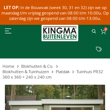
LET OP:
In de Bouwvak (week 30, 31 en 32) zijn we op
maandag t/m vrijdag geopend van 08:00 t/m 16:00u. Op
zaterdag zijn we geopend van 08:00 t/m 13:00u.
0
Home
Blokhutten & Co.
Blokhutten & Tuinhuizen
Platdak
Tuinhuis PR32
360 x 360 + 240 x 240 cm
Ga
naar
het
einde
van
de