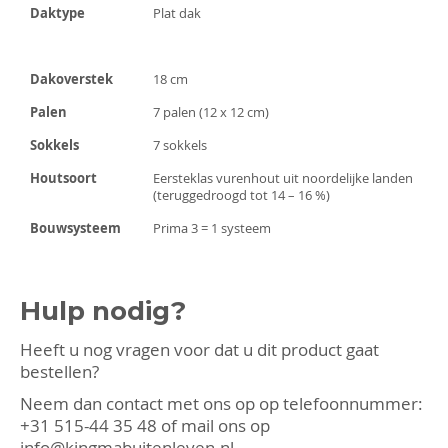
Daktype
Plat dak
Dakoverstek
18 cm
Palen
7 palen (12 x 12 cm)
Sokkels
7 sokkels
Houtsoort
Eersteklas vurenhout uit noordelijke landen
(teruggedroogd tot 14 – 16 %)
Bouwsysteem
Prima 3 = 1 systeem
Hulp nodig?
Heeft u nog vragen voor dat u dit product gaat
bestellen?
Neem dan contact met ons op op telefoonnummer:
+31 515-44 35 48
of mail ons op
info@kingmabuitenleven.nl
.