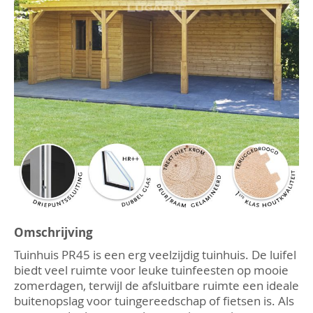
afbeeldingen-
gallerij
Ga
naar
Omschrijving
het
Tuinhuis PR45 is een erg veelzijdig tuinhuis. De luifel
begin
van
biedt veel ruimte voor leuke tuinfeesten op mooie
de
zomerdagen, terwijl de afsluitbare ruimte een ideale
afbeeldingen-
buitenopslag voor tuingereedschap of fietsen is. Als
gallerij