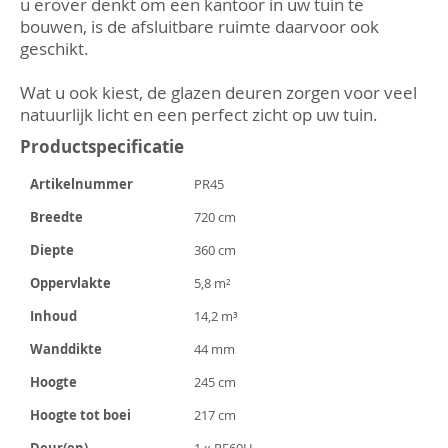
u erover denkt om een kantoor in uw tuin te
bouwen, is de afsluitbare ruimte daarvoor ook
geschikt.
Wat u ook kiest, de glazen deuren zorgen voor veel
natuurlijk licht en een perfect zicht op uw tuin.
Productspecificatie
Artikelnummer
PR45
Breedte
720 cm
Diepte
360 cm
Oppervlakte
5,8 m²
Inhoud
14,2 m³
Wanddikte
44 mm
Hoogte
245 cm
Hoogte tot boei
217 cm
Deur(en)
1 x PE60H