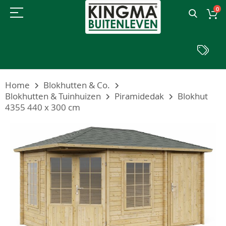
0
Home
Blokhutten & Co.
Blokhutten & Tuinhuizen
Piramidedak
Blokhut
4355 440 x 300 cm
Ga
naar
het
einde
van
de
afbeeldingen-
gallerij