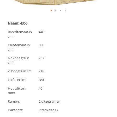
Ga
naar
Naam: 4355
het
begin
Breedtemaat in
440
van
cm:
de
afbeeldingen-
Dieptemaat in
300
gallerij
cm:
Nokhoogte in
267
cm:
Zijhoogte in cm:
218
Luifel in cm:
Nvt
Houtdikte in
40
mm:
Ramen:
2 uitzetramen
Daksoort:
Piramidedak