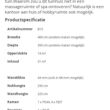
tuin.Waarom zou u dit tuinhuis niet in een
massageruimte of spa omtoveren? Natuurlijk is een
kantoor aan huis of hobbyruimte ook mogelijk.
Productspecificatie
Artikelnummer
B15
Breedte
400 cm (andere maten mogelijk)
Diepte
350 cm (andere maten mogelijk)
Oppervlakte
14 m²
Inhoud
31 m³
Wanddikte
44 mm (ook in 68 mm mogelijk)
Nokhoogte
295 cm
Wandhoogte
225 cm
Ramen
1 x PE44, 4 x PJ07
Deur(en)
1 x PE45