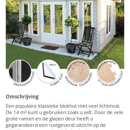
afbeeldingen-
gallerij
Ga
naar
Omschrijving
het
Een populaire klassieke blokhut met veel lichtinval.
begin
van
De 14 m² kunt u gebruiken zoals u wilt. Door de vele
de
grote ramen en de glazen deur heeft u
afbeeldingen-
gegarandeerd een rustgevend uitzicht op de
gallerij